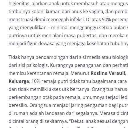
higienitas, ajarkan anak untuk membasuh atau mengus
timbulnya koloni kuman dari anus ke vagina, dan pembal
menstruasi demi mencegah infeksi. Di atas 90% perem
yang menyulitkan – minimal mengganggu setiap bulan 
putrinya untuk menjalani masa pubertas, dan mereka
menjadi figur dewasa yang menjaga kesehatan tubuhnya,
Tidak hanya pendampingan dari sisi medis atau biolog
dari sisi psikologis. Kurangnya penanganan dan perhat
memicu kerentanan remaja. Menurut
Roslina Verauli,
Keluarga
, 10% remaja putri tidak tahu bagaimana car
dan tidak memiliki akses utk bertanya. Orang tua haru
perkembangan otak pada remaja, umumnya terjadi leda
beresiko. Orang tua menjadi jaring pengaman bagi put
di rumah adalah landasan dari segalanya. Merasa dicin
dicintai orang di sekitarnya. “Dekati anak sesuai deng