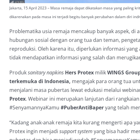
Jakarta, 15 April 2023 – Masa remaja dapat dikatakan masa yang paling kr
dikarenakan pada masa ini terjadi begitu banyak perubahan dalam diri indiv
Problematika usia remaja mencakup banyak aspek, di an
hubungan sosial dengan orang tua dan teman, penge
reproduksi. Oleh karena itu, diperlukan informasi yan
tidak mendapatkan informasi yang salah dan merugikan
Produk
sanitary napkins
Hers Protex
milik
WINGS Group
terkemuka di Indonesia,
mengajak para orang tua un
menjalani masa pubertas lewat edukasi melalui webina
Protex
. Webinar ini merupakan lanjutan dari rangkaia
#SenyamannyaKamu
#PuberAntiBaper
yang telah me
“Kadang anak-anak remaja kita kurang mengerti apa yang
Protex ingin menjadi
support system
yang bisa hadir me