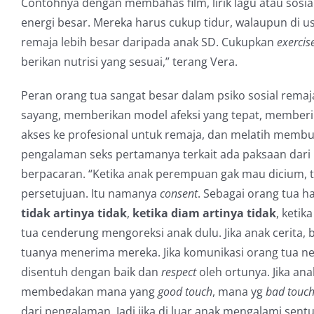
Contohnya dengan membahas film, lirik lagu atau sosi
energi besar. Mereka harus cukup tidur, walaupun di u
remaja lebih besar daripada anak SD. Cukupkan
exercis
berikan nutrisi yang sesuai,” terang Vera.
Peran orang tua sangat besar dalam psiko sosial rema
sayang, memberikan model afeksi yang tepat, memberik
akses ke profesional untuk remaja, dan melatih membu
pengalaman seks pertamanya terkait ada paksaan dari 
berpacaran. “Ketika anak perempuan gak mau dicium, t
persetujuan. Itu namanya
consent
. Sebagai orang tua
tidak artinya tidak
,
ketika diam artinya tidak
, ketik
tua cenderung mengoreksi anak dulu. Jika anak cerita, 
tuanya menerima mereka. Jika komunikasi orang tua n
disentuh dengan baik dan
respect
oleh ortunya. Jika ana
membedakan mana yang
good touch
, mana yg
bad touc
dari pengalaman. Jadi jika di luar anak mengalami sen