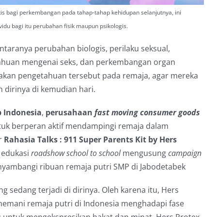
itis bagi perkembangan pada tahap-tahap kehidupan selanjutnya, ini
idu bagi itu perubahan fisik maupun psikologis.
taranya perubahan biologis, perilaku seksual,
tahuan mengenai seks, dan perkembangan organ
g akan pengetahuan tersebut pada remaja, agar mereka
 dirinya di kemudian hari.
 Indonesia
,
perusahaan
fast moving consumer goods
tuk berperan aktif mendampingi remaja dalam
r
Rahasia Talks : 911 Super Parents Kit by Hers
n edukasi
roadshow school to school
mengusung
campaign
nyambangi ribuan remaja putri SMP di Jabodetabek
 sedang terjadi di dirinya. Oleh karena itu, Hers
nemani remaja putri di Indonesia menghadapi fase