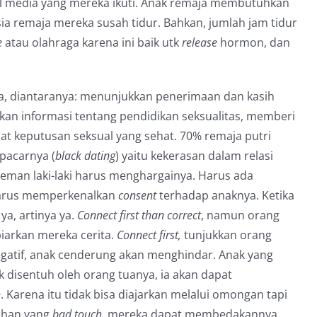
al media yang mereka ikuti. Anak remaja membutuhkan
sia remaja mereka susah tidur. Bahkan, jumlah jam tidur
e
atau olahraga karena ini baik utk
release
hormon, dan
ja, diantaranya: menunjukkan penerimaan dan kasih
an informasi tentang pendidikan seksualitas, memberi
at keputusan seksual yang sehat. 70% remaja putri
pacarnya (
black dating
) yaitu kekerasan dalam relasi
eman laki-laki harus menghargainya. Harus ada
 harus memperkenalkan
consent
terhadap anaknya. Ketika
a ya, artinya ya.
Connect first than correct
, namun orang
biarkan mereka cerita.
Connect first,
tunjukkan orang
egatif, anak cenderung akan menghindar. Anak yang
k disentuh oleh orang tuanya, ia akan dapat
h
. Karena itu tidak bisa diajarkan melalui omongan tapi
tuhan yang
bad touch,
mereka dapat membedakannya.