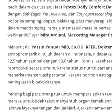
pubertas dan bisa menjadi wadah #SenyamannyaKamu 
hadir dalam dua varian,
Hers Protex Daily Comfort Da
dengan
Soft-Edges, Pin Hole Area,
dan
Easy open technolo
bocor ke samping, depan, belakang, plus menyerap lebi
dalam mendampingi remaja memasuki masa pubertas de
webinar ini,” ujar
Mita Ardiani, Marketing Manager P
Menurut
dr. Yassin Yanuar MIB, Sp.OG, KFER, Dokter
antroprometrik di tujuh daerah di Indonesia, didapatk
12,5 tahun sampai dengan 13,6 tahun. Kondisi keseha
reproduksi secara umum, karena status nutrisi dari an
menarke (menstruasi pertama), karena hormon estrog
peningkatan bioaktivitasnya.
Penting bagi para orang tua untuk mempersiapkan tand
mereka untuk tidak takut menyentuh organ kemaluann
lainnya layaknya tangan dan jari-jari. Ajarkan nama-na