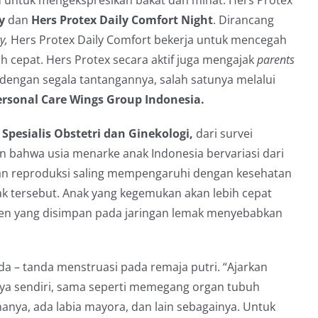
untuk mengekspresikan bakat dan minat. Hers Protex
y
dan
Hers Protex Daily Comfort Night
. Dirancang
gy,
Hers Protex Daily Comfort bekerja untuk mencegah
h cepat. Hers Protex secara aktif juga mengajak
parents
ngan segala tantangannya, salah satunya melalui
ersonal Care Wings Group Indonesia.
 Spesialis Obstetri dan Ginekologi,
dari survei
an bahwa usia menarke anak Indonesia bervariasi dari
tan reproduksi saling mempengaruhi dengan kesehatan
ak tersebut. Anak yang kegemukan akan lebih cepat
en yang disimpan pada jaringan lemak menyebabkan
a – tanda menstruasi pada remaja putri. “Ajarkan
ya sendiri, sama seperti memegang organ tubuh
manya, ada labia mayora, dan lain sebagainya. Untuk