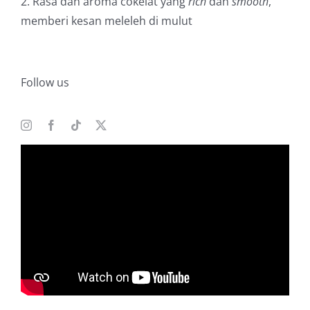
2. Rasa dan aroma cokelat yang
rich
dan
smooth
,
memberi kesan meleleh di mulut
Follow us